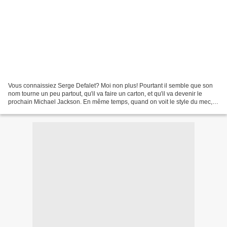
Vous connaissiez Serge Defalet? Moi non plus! Pourtant il semble que son
nom tourne un peu partout, qu'il va faire un carton, et qu'il va devenir le
prochain Michael Jackson. En même temps, quand on voit le style du mec,
on se dit que ça ne pourrait jamais...