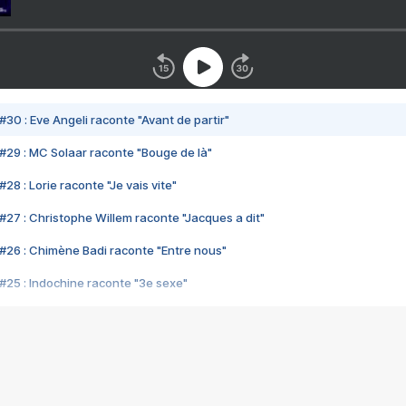
#30 : Eve Angeli raconte "Avant de partir"
#29 : MC Solaar raconte "Bouge de là"
28 : Lorie raconte "Je vais vite"
#27 : Christophe Willem raconte "Jacques a dit"
#26 : Chimène Badi raconte "Entre nous"
#25 : Indochine raconte "3e sexe"
#24 : Zaho raconte "C'est chelou"
#23 : Patrick Bruel raconte "Au café des délices"
#22 : Kyo raconte "Le chemin"