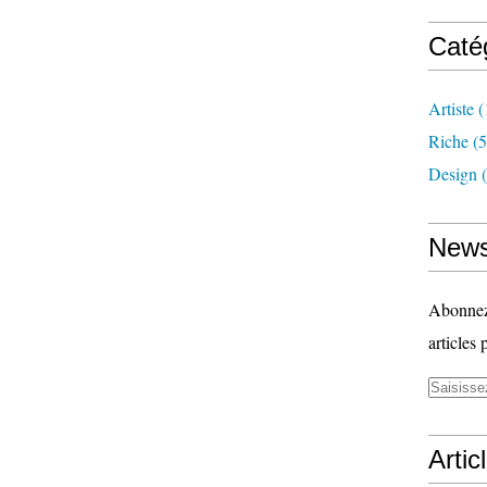
Caté
Artiste
(
Riche
(5
Design
(
News
Abonnez-
articles 
Artic