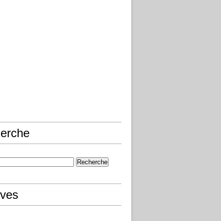
erche
ives