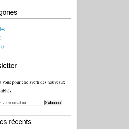
gories
14)
)
1)
letter
vous pour être averti des nouveaux
publiés.
les récents