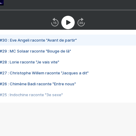
#30 : Eve Angeli raconte "Avant de partir"
#29 : MC Solaar raconte "Bouge de là"
28 : Lorie raconte "Je vais vite"
#27 : Christophe Willem raconte "Jacques a dit"
#26 : Chimène Badi raconte "Entre nous"
#25 : Indochine raconte "3e sexe"
#24 : Zaho raconte "C'est chelou"
#23 : Patrick Bruel raconte "Au café des délices"
#22 : Kyo raconte "Le chemin"